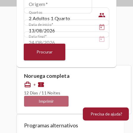
Origem
Quartos
people
Data de início
Data final
Procurar
Noruega completa
card_travel
confirmation_number
+
12 Dias / 11 Noites
Imprimir
Precisa de ajuda?
Programas alternativos