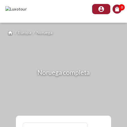
0
account_circle
shopping_bag
/
Europa
/
Noruega
home
Noruega completa