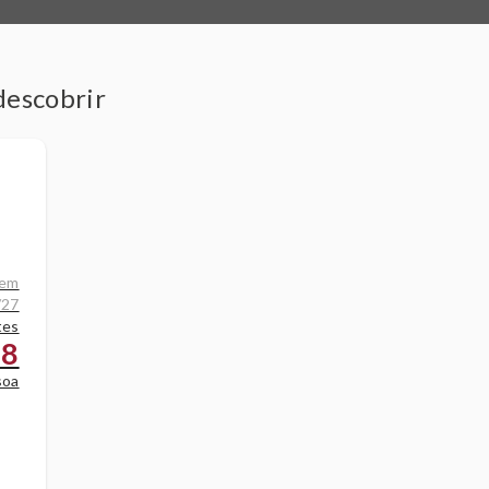
descobrir
a -
 em
/27
tes
78
soa