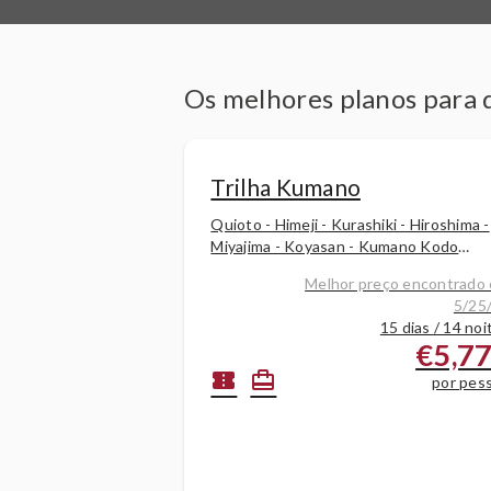
Os melhores planos para 
Trilha Kumano
Quioto - Himeji - Kurashiki - Hiroshima -
Miyajima - Koyasan - Kumano Kodo
(Kumano Road) - Kawayu Onsen - Osak
Melhor preço encontrado
Kanazawa - Shirakawago - Takayama -
5/25
Nagoya -
15 dias / 14 noi
€5,7
confirmation_number
card_travel
por pes