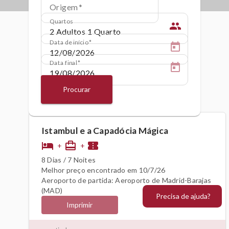
Origem
Quartos
people
Data de início
Data final
Procurar
Istambul e a Capadócia Mágica
hotel
card_travel
confirmation_number
+
+
8 Dias / 7 Noites
Melhor preço encontrado em 10/7/26
Aeroporto de partida: Aeroporto de Madrid-Barajas
(MAD)
Precisa de ajuda?
Imprimir