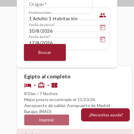
Origen
Habitaciones
people
Fecha de inicio
Fecha de fin
Buscar
Egipto al completo
hotel
card_travel
confirmation_number
+
+
8 Días / 7 Noches
Mejor precio encontrado el 11/23/26
Aeropuerto de salida: Aeropuerto de Madrid -
Barajas (MAD)
¿Necesitas ayuda?
Imprimir