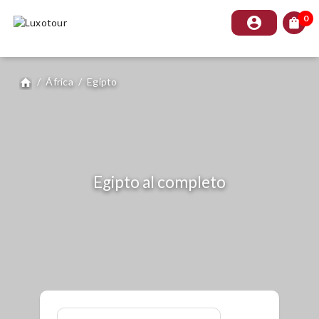
0
account_circle
shopping_bag
/
África
/
Egipto
home
Egipto al completo