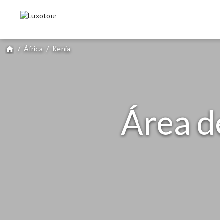
/
África
/
Kenia
home
Área d