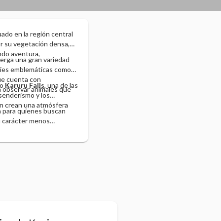
tuado en la región central
r su vegetación densa,
ando aventura,
berga una gran variedad
ecies emblemáticas como
que cuenta con
mo
Karuru Falls
, una de las
a observar animales que
 senderismo y los
ón crean una atmósfera
 para quienes buscan
su carácter menos