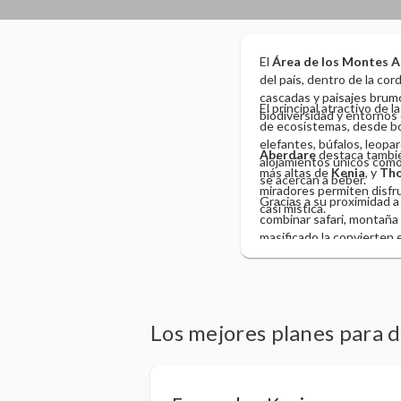
El
Área de los Montes 
del país, dentro de la cord
cascadas y paisajes brumo
El principal atractivo de l
biodiversidad y entornos 
de ecosistemas, desde bo
elefantes, búfalos, leopa
Aberdare
destaca tambié
alojamientos únicos com
más altas de
Kenia
, y
Tho
se acercan a beber.
miradores permiten disfru
Gracias a su proximidad 
casi mística.
combinar safari, montaña y
masificado la convierten 
Los mejores planes para 