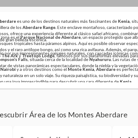
Aberdare
es uno de los destinos naturales más fascinantes de
Kenia
, si
illera de los
Aberdare Range
. Este enclave montañoso, caracterizado po
sos, ofrece una experiencia diferente al clásico safari africano, combin
a zona es el
Parque Nacional de Aberdare
, un espacio protegido que al
de gran belleza escénica.
sques tropicales hasta páramos alpinos. Aquí es posible observar esp
rdos y el raro antílope bongo, así como una rica avifauna. Además, el par
n por sus impresionantes paisajes naturales, con cascadas icónicas co
o
The Ark
y
Treetops Lodge
, famosos por sus plataformas elevadas par
mpson’s Falls
, situada cerca de la localidad de
Nyahururu
. Las rutas de
tar de vistas panorámicas espectaculares, donde la niebla y la vegetaci
a
Nairobi
y a otros destinos como el
Monte Kenia
,
Aberdare
es perfecta
 naturaleza en un solo viaje. Su riqueza paisajística, su biodiversidad y 
en una joya imprescindible para descubrir una cara diferente de
Kenia
.
descubrir Área de los Montes Aberdare