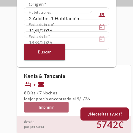
Origen
Habitaciones
people
Fecha de inicio
Fecha de fin
Buscar
Kenia & Tanzania
card_travel
confirmation_number
+
8 Días / 7 Noches
Mejor precio encontrado el 9/1/26
Imprimir
¿Necesitas ayuda?
5742€
desde
por persona