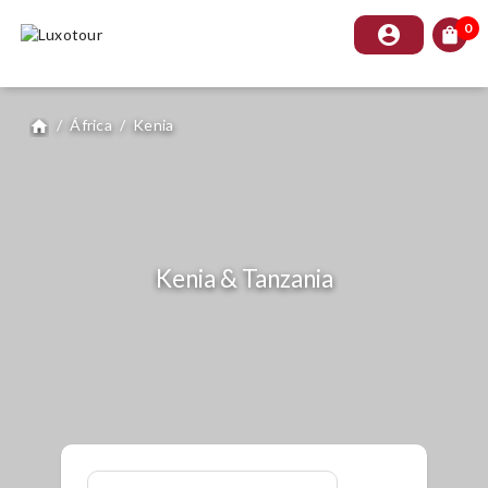
0
account_circle
shopping_bag
/
África
/
Kenia
home
Kenia & Tanzania