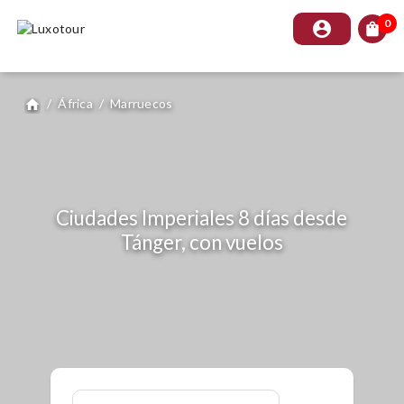
0
account_circle
shopping_bag
/
África
/
Marruecos
home
Ciudades Imperiales 8 días desde
Tánger, con vuelos