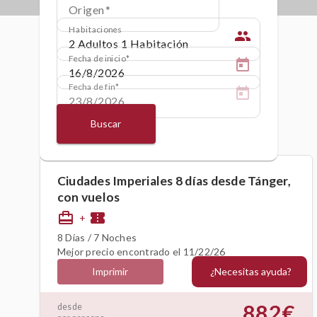
Origen
Habitaciones
people
Fecha de inicio
Fecha de fin
Buscar
Ciudades Imperiales 8 días desde Tánger,
con vuelos
card_travel
confirmation_number
+
8 Días / 7 Noches
Mejor precio encontrado el 11/22/26
¿Necesitas ayuda?
Imprimir
882€
desde