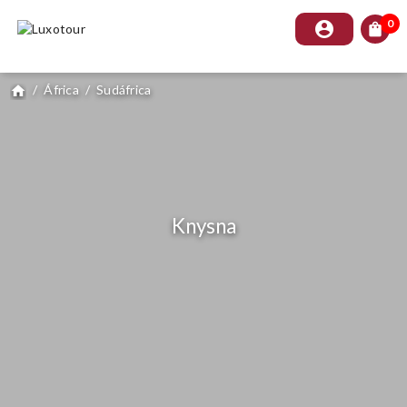
0
account_circle
shopping_bag
/
África
/
Sudáfrica
home
Knysna