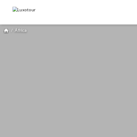
/
África
home