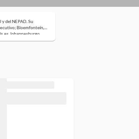
NU y del NEPAD. Su
jecutivo; Bloemfontein,
país es Johannesburgo,
ómetros de costa en los
s, por lo que se la
africana es negra.
í como de comunidades
Posee una rica fauna y
especies conocidas del
mía, considerada de renta
tra casi el 25 % de todo
considerado deporte
acelas), ha ganado la
dial de Rugby de 1995, la