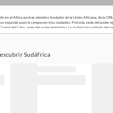
do en el África austral, miembro fundador de la Unión Africana, de la O
tus especial, pues la componen tres ciudades: Pretoria, sede del poder e
y Ciudad del Cabo, sede del poder legislativo. La ciudad más poblada del 
 de las 40 áreas metropolitanas más grandes del mundo. Posee 2.798 kil
. Es conocido por su diversidad de culturas, idiomas y creencias religiosa
 arcoíris”. Es un país étnicamente diverso, el 79,5 % de la población sud
mayores comunidades de habitantes de procedencia europea e india, as
ente. Tiene la mayor economía del continente entre todos los miembros. 
escubrir Sudáfrica
 20.000 plantas diferentes, que representan cerca del 10% de todas las 
iderada un área particularmente rica en biodiversidad vegetal. Su econo
 Mundial, es la más potente e importante del continente africano, concen
desempeña un papel importante en el desarrollo de la región. En rugby, 
a potencia mundial, su selección nacional conocida como los Springboks (g
 Ha organizado varios eventos deportivos de alto nivel como la Copa Mun
Copa Mundial de Criquet en 2003 y la Copa Mundial de Fútbol 2010 (ganada por España).