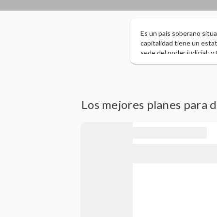
Es un país soberano situa
capitalidad tiene un esta
sede del poder judicial; 
siendo esta, además, una
océanos Atlántico e Índico
conoce como “la nación del
Además, cuenta con las 
multirraciales del contin
Los mejores planes para d
flora, cuenta con más de
mundo, por lo que es cons
media – alta por el Banco
el PIB del continente, y 
nacional, Sudáfrica es un
Copa Mundial tres veces.