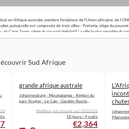
itué en Afrique australe, membre fondateur de l'Union africaine, de l'O
culier, puisqu'elle est composée de trois villes : Pretoria, siège du pouvoi
e ; et Cape Town, siège du pouvoir législatif. La ville la plus peuplée du 
40 plus grandes zones métropolitaines du monde. Elle possède 2 798 kil
en. Elle est connue pour sa diversité de cultures, de langues et de croya
ée « la nation arc-en-ciel ». C'est un pays ethniquement diversifié, 79,5
lus, elle compte les plus grandes communautés d'habitants d'origine euro
iraciales du continent. Parmi tous ses membres, elle possède la plus 
découvrir Sud Afrique
ne faune et une flore riches, elle compte plus de 20 000 plantes différe
es espèces connues dans le monde, c'est pourquoi elle est considérée
n biodiversité végétale. Son économie, considérée comme la tranche sup
st la plus puissante et la plus importante du continent africain, concent
grande afrique australe
L'Afri
ue un rôle important dans le développement de la région. Dans le rugby,
incont
d est une puissance mondiale ; son équipe nationale, connue sous le nom 
u
Johannesburg - Mpumalanga - Région du
chutes
Coupe du monde. Elle a organisé plusieurs événements sportifs de haut n
parc Kruger - Le Cap - Garden Route
la Coupe du monde de cricket 2003 et la Coupe du monde de football 2
(Oudtshoorn - Parc national de
/26
Meilleur prix trouvé sur 10/25/26
Johannesb
Tsitsikamma - Knysna - Hermanus)
its
10 jours / 9 nuits
Pilanesbe
27
€2,364