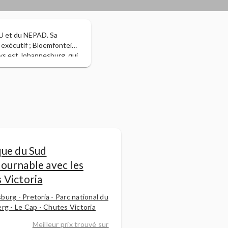
NU et du NEPAD. Sa
r exécutif ; Bloemfontein,
pays est Johannesburg, qui
omètres de côtes dans les
nces religieuses, c’est
 % de la population sud-
péenne et indienne, ainsi
grande économie du
ntes, qui représentent
 comme une zone
érieure à revenu moyen
rant près de 25 % du PIB
que du Sud
 considéré comme un sport
ournable avec les
des Springboks (gazelles),
 Victoria
iveau tels que la Coupe
010 (remportée par
urg - Pretoria - Parc national du
rg - Le Cap - Chutes Victoria
Meilleur prix trouvé sur