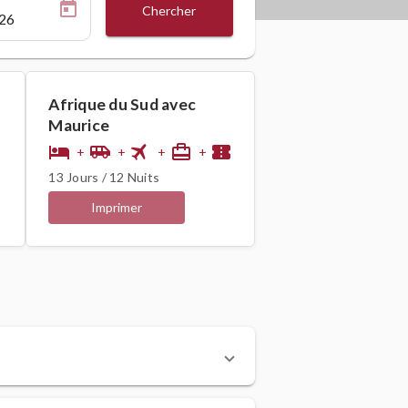
Chercher
Afrique du Sud avec
Maurice
flight
hotel
airport_shuttle
card_travel
confirmation_number
+
+
+
+
13 Jours / 12 Nuits
Imprimer