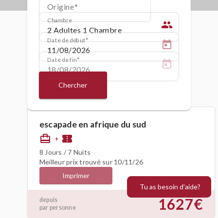
Origine
Chambre
people
Date de début
Date de fin
Chercher
escapade en afrique du sud
card_travel
confirmation_number
+
8 Jours / 7 Nuits
Meilleur prix trouvé sur 10/11/26
Imprimer
Tu as besoin d'aide?
1627€
depuis
par personne