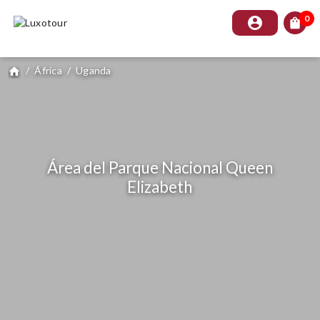
0
account_circle
shopping_bag
/
África
/
Uganda
home
Área del Parque Nacional Queen
Elizabeth