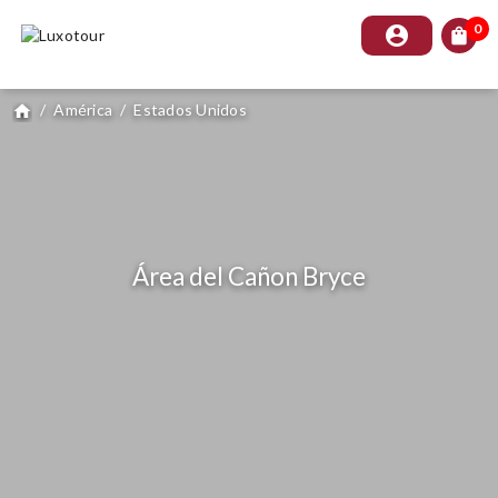
0
account_circle
shopping_bag
/
América
/
Estados Unidos
home
Área del Cañon Bryce