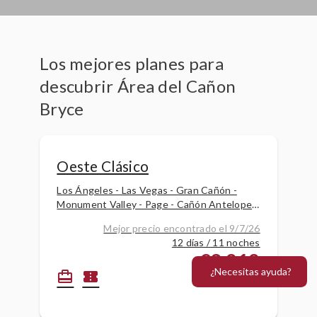
Los mejores planes para
descubrir Área del Cañon
Bryce
Oeste Clásico
Los Ángeles - Las Vegas - Gran Cañón -
Monument Valley - Page - Cañón Antelope -
Cañón Bryce - Parque Estatal Valle de
Mejor precio encontrado el 9/7/26
Fuego - Las Vegas - Valle
12 días / 11 noches
€3,212
¿Necesitas ayuda?
card_travel
confirmation_number
por persona