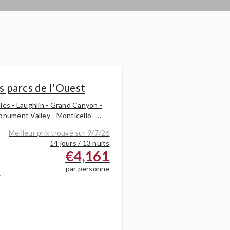
 parcs de l'Ouest
les - Laughlin - Grand Canyon -
onument Valley - Monticello -
onal des Arches - Vernal -
Meilleur prix trouvé sur 9/7/26
nds - Parc national de Grand
14 jours / 13 nuits
€4,161
r
par personne