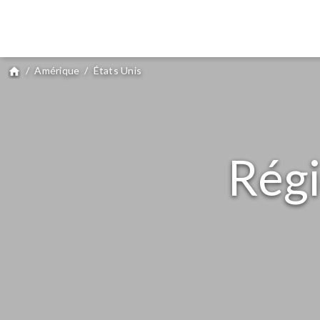
/
Amérique
/
États Unis
home
Régi