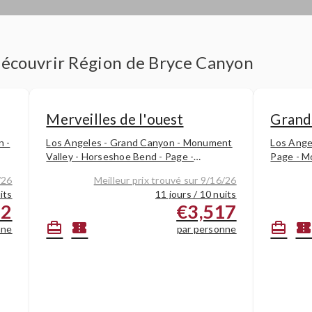
 découvrir Région de Bryce Canyon
Merveilles de l'ouest
Grands
n -
Los Angeles - Grand Canyon - Monument
Los Ange
Valley - Horseshoe Bend - Page -
Page - M
Antelope Canyon - Lac Powell - Bryce
Parc nati
/26
Meilleur prix trouvé sur 9/16/26
Canyon - Las Vegas - Mammoth Lakes /
Canyonla
its
11 jours / 10 nuits
Oakhurst
Teton -
12
€3,517
card_travel
confirmation_number
card_travel
confirmation_numbe
nne
par personne