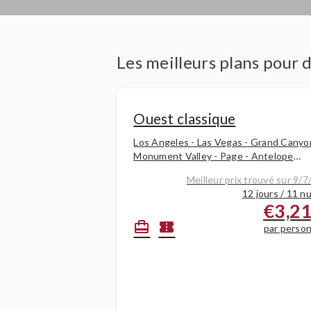
Les meilleurs plans pour
Ouest classique
Los Angeles - Las Vegas - Grand Canyo
Monument Valley - Page - Antelope
Canyon - Bryce Canyon - Parc d'État de
Meilleur prix trouvé sur 9/7
Valley of Fire - Las Vegas -
12 jours / 11 nu
€3,2
card_travel
confirmation_number
par perso