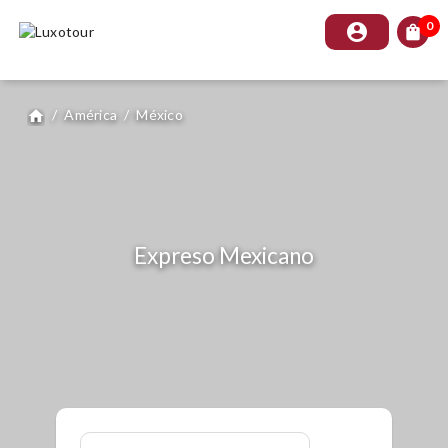
0
account_circle
shopping_bag
/
América
/
México
home
Expreso Mexicano