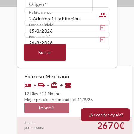
Origen
Habitaciones
people
Fecha de inicio
Fecha de fin
Buscar
Expreso Mexicano
hotel
airport_shuttle
card_travel
confirmation_number
+
+
+
12 Días / 11 Noches
Mejor precio encontrado el 11/9/26
Imprimir
¿Necesitas ayuda?
2670€
desde
por persona