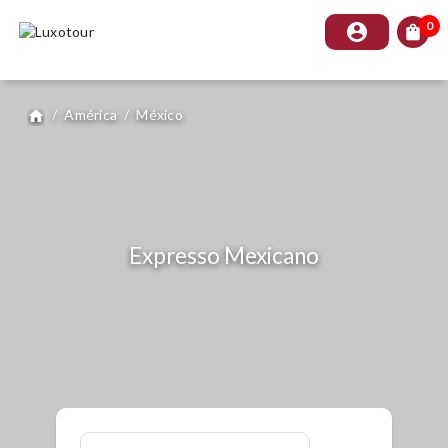
0
account_circle
shopping_bag
/
América
/
México
home
Expresso Mexicano