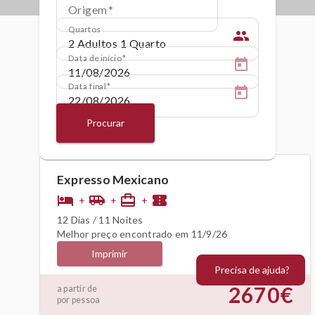
Origem
Quartos
people
Data de início
Data final
Procurar
Expresso Mexicano
hotel
airport_shuttle
card_travel
confirmation_number
+
+
+
12 Dias / 11 Noites
Melhor preço encontrado em 11/9/26
Imprimir
Precisa de ajuda?
2670€
a partir de
por pessoa