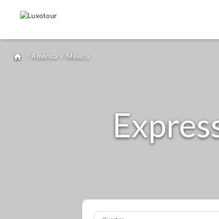
/
América
/
México
home
Expres
Quartos