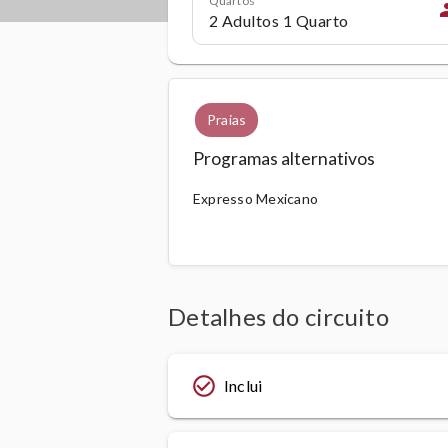
pe
Praias
Programas alternativos
Expresso Mexicano
Detalhes do circuito
check_circle_outline
Inclui