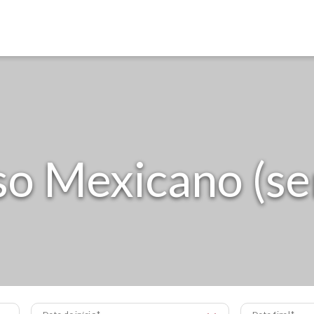
so Mexicano (se
Data de início
Data final