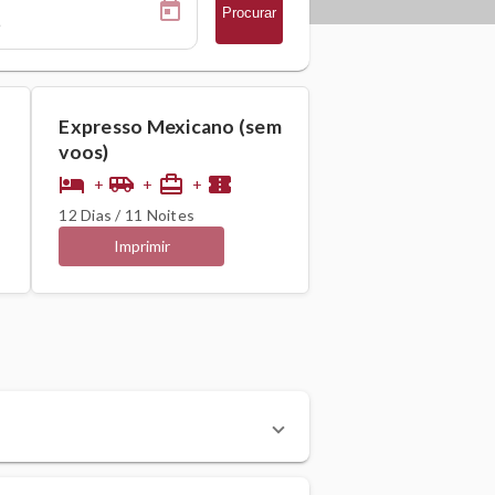
Procurar
Expresso Mexicano (sem
voos)
hotel
airport_shuttle
card_travel
confirmation_number
+
+
+
12 Dias / 11 Noites
Imprimir