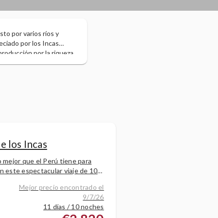
to por varios ríos y
ciado por los Incas
producción por la riqueza
Patrimonio Cultural de la
e los Incas
o mejor que el Perú tiene para
n este espectacular viaje de 10
e combina naturaleza, historia y
Mejor precio encontrado el
 Saldremos desde Lima rumbo a
9/7/26
 una joya
11 días / 10 noches