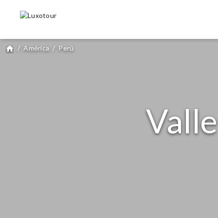
/
América
/
Perú
home
Valle