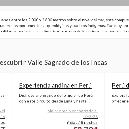
anos entre los 2.000 y 2.800 metros sobre el nivel del mar, está compues
numerosos monumentos arqueológicos y pueblos indígenas. Fue muy apre
ualidades geográficas y climáticas. Fue uno de los principales puntos de 
 donde se produce el mejor grano de maíz de Perú. En 2006 fue declarado 
escubrir Valle Sagrado de los Incas
Experiencia andina en Perú
Perú d
las
Disfrute a lo grande de lo mejor de Perú
Explora l
con este circuito desde Lima y hasta
ofrecer e
te
Puno. Visite hermosas ciudades
noches qu
 el
Mejor precio encontrado el
coloniales, los remanentes de antiguas
cultura.
/26
10/3/26
civilizaciones y explore algunos de
Arequipa,
hes
9 días / 8 noches