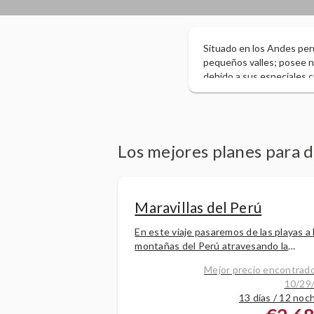
Situado en los Andes peru
pequeños valles; posee 
debido a sus especiales c
de sus tierras y lugar en
Nación.
Los mejores planes para d
Maravillas del Perú
En este viaje pasaremos de las playas a 
montañas del Perú atravesando la
cordillera y el altiplano en esta fascinan
Mejor precio encontrado
ruta de 12 noches. Se visitarán los
10/29
principales atractivos
13 días / 12 noc