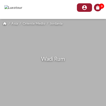
0
account_circle
shopping_bag
/
Asia
/
Oriente Medio
/
Jordania
home
Wadi Rum