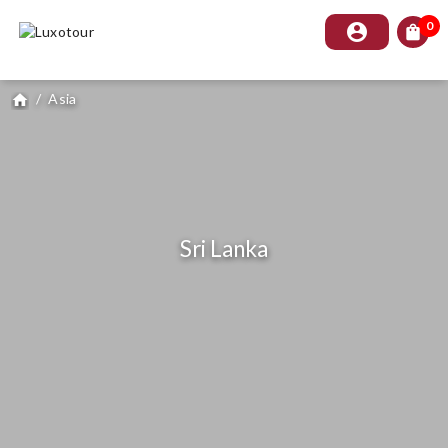
0
account_circle
shopping_bag
/
Asia
home
Sri Lanka