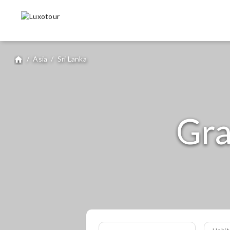
/
Asia
/
Sri Lanka
home
Gra
Habit