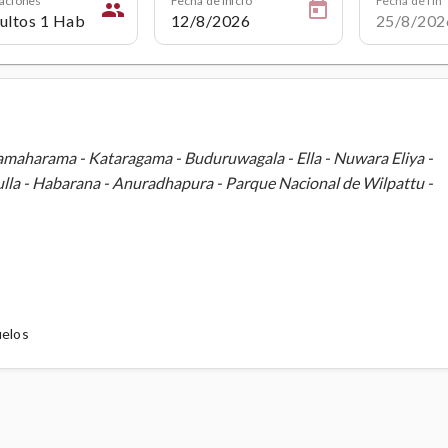
people
samaharama - Kataragama - Buduruwagala - Ella - Nuwara Eliya -
lla - Habarana - Anuradhapura - Parque Nacional de Wilpattu -
uelos