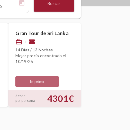
Buscar
Gran Tour de Sri Lanka
card_travel
confirmation_number
+
14 Días / 13 Noches
Mejor precio encontrado el
10/19/26
Imprimir
4301€
desde
por persona