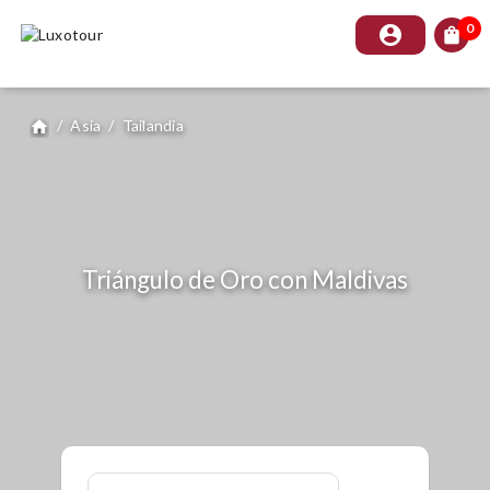
0
account_circle
shopping_bag
/
Asia
/
Tailandia
home
Triángulo de Oro con Maldivas