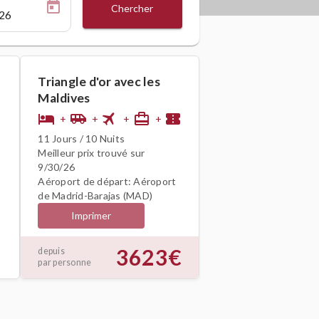
Chercher
Triangle d'or avec les
Maldives
flight
hotel
airport_shuttle
card_travel
confirmation_number
+
+
+
+
11 Jours / 10 Nuits
Meilleur prix trouvé sur
9/30/26
Aéroport de départ: Aéroport
de Madrid-Barajas (MAD)
Imprimer
3623€
depuis
par personne