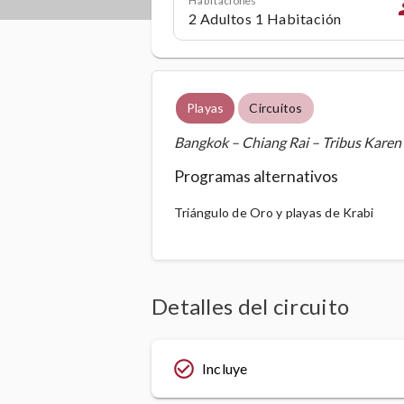
p
Playas
Circuitos
Bangkok – Chiang Rai – Tribus Karen
Programas alternativos
Triángulo de Oro y playas de Krabi
Detalles del circuito
check_circle_outline
Incluye