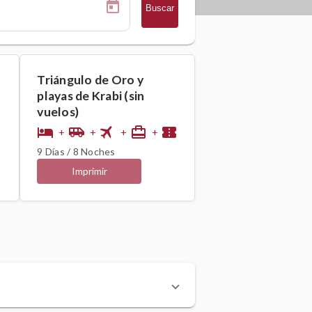
Buscar
Triángulo de Oro y
playas de Krabi (sin
vuelos)
flight
hotel
airport_shuttle
card_travel
confirmation_number
+
+
+
+
9 Días / 8 Noches
Imprimir