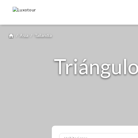
/
Asia
/
Tailandia
home
Triángulo
Habitaciones