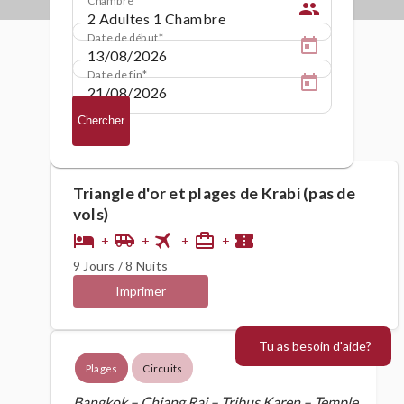
people
Date de début
Date de fin
Chercher
Triangle d'or et plages de Krabi (pas de
vols)
flight
hotel
airport_shuttle
card_travel
confirmation_number
+
+
+
+
9 Jours / 8 Nuits
Imprimer
Tu as besoin d'aide?
Plages
Circuits
Bangkok – Chiang Rai – Tribus Karen – Temple