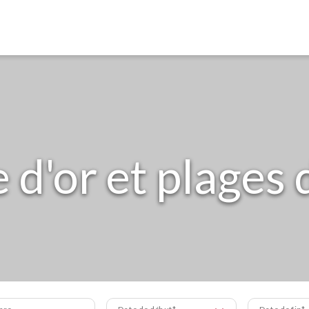
e d'or et plages 
bre
Date de début
Date de fin