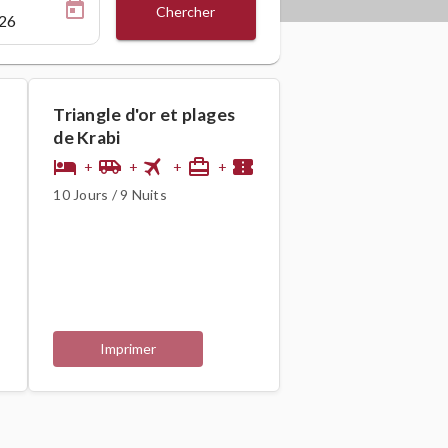
Chercher
Triangle d'or et plages
de Krabi
flight
hotel
airport_shuttle
card_travel
confirmation_number
+
+
+
+
10 Jours / 9 Nuits
Imprimer