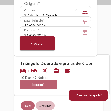
Origem
Quartos
people
Data de início
Data final
Procurar
Triângulo Dourado e praias de Krabi
flight
hotel
airport_shuttle
card_travel
confirmation_number
+
+
+
+
10 Dias / 9 Noites
Imprimir
Precisa de ajuda?
Praias
Circuitos