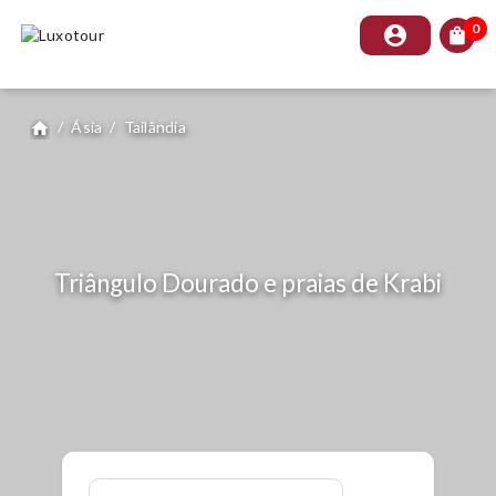
0
account_circle
shopping_bag
/
Ásia
/
Tailândia
home
Triângulo Dourado e praias de Krabi