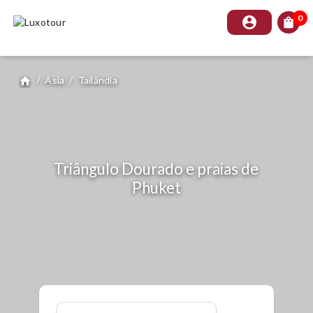
0
account_circle
shopping_bag
/
Ásia
/
Tailândia
home
Triângulo Dourado e praias de
Phuket