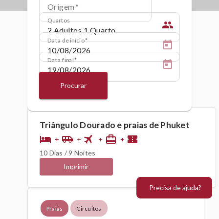
Origem
Quartos
people
Data de início
Data final
Procurar
Triângulo Dourado e praias de Phuket
flight
hotel
airport_shuttle
card_travel
confirmation_number
+
+
+
+
10 Dias / 9 Noites
Imprimir
Precisa de ajuda?
Praias
Circuitos