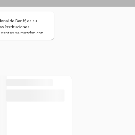
onal de Banff, es su
as instituciones
taurantes se mezclan con
ue lo rodean albergan
o de golf de 27 hoyos en
e, forman parte de las