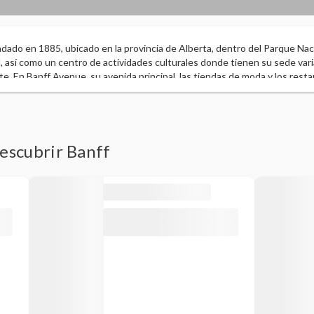
ndado en 1885, ubicado en la provincia de Alberta, dentro del Parque Naci
l, así como un centro de actividades culturales donde tienen su sede vari
arte. En Banff Avenue, su avenida principal, las tiendas de moda y los res
 tiendas de recuerdos. Los 6.500 kilómetros cuadrados de áreas verdes q
ardos. Posee varias atracciones que incluyen Upper Hot Springs, un camp
 Hotel y 3 estaciones de esquí. Las cimas de los montes Rundle y Cascad
an el paisaje.
descubrir Banff