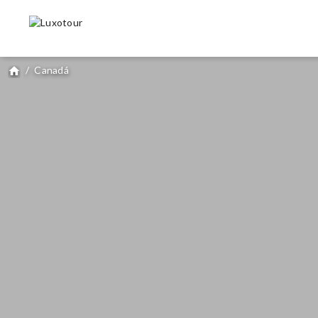
/
Canadá
home