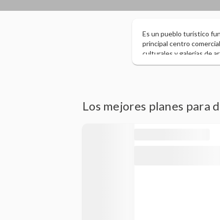
Es un pueblo turístico fu
principal centro comercia
culturales y galerías de 
hoteles estilo chateau y
fauna con alces y osos p
el Fairmont Banff Springs
Montañas Rocosas y domin
Los mejores planes para 