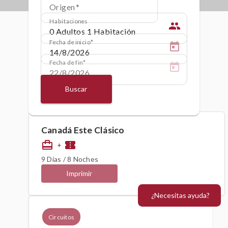
Origen
Habitaciones
people
Fecha de inicio
Fecha de fin
Buscar
Canadá Este Clásico
card_travel
confirmation_number
+
9 Días / 8 Noches
Imprimir
¿Necesitas ayuda?
Circuitos