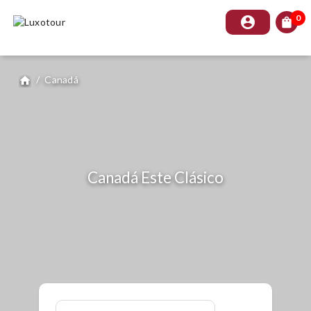
0
account_circle
shopping_bag
/
Canadá
home
Canadá Este Clásico