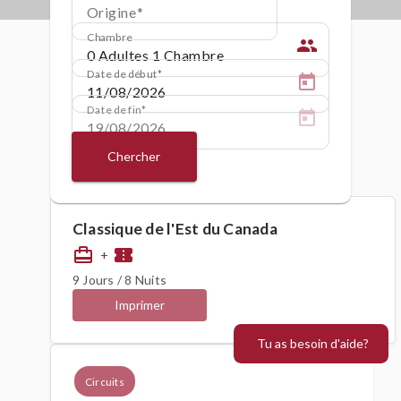
Origine
Chambre
people
Date de début
Date de fin
Chercher
Classique de l'Est du Canada
card_travel
confirmation_number
+
9 Jours / 8 Nuits
Imprimer
Tu as besoin d'aide?
Circuits