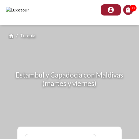
0
account_circle
shopping_bag
/
Turquía
home
Estambul y Capadocia con Maldivas
(martes y viernes)