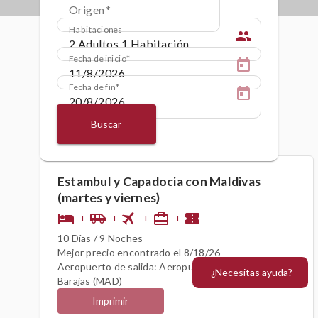
Origen
Habitaciones
people
Fecha de inicio
Fecha de fin
Buscar
Estambul y Capadocia con Maldivas
(martes y viernes)
flight
hotel
airport_shuttle
card_travel
confirmation_number
+
+
+
+
10 Días / 9 Noches
Mejor precio encontrado el 8/18/26
Aeropuerto de salida: Aeropuerto de Madrid -
¿Necesitas ayuda?
Barajas (MAD)
Imprimir