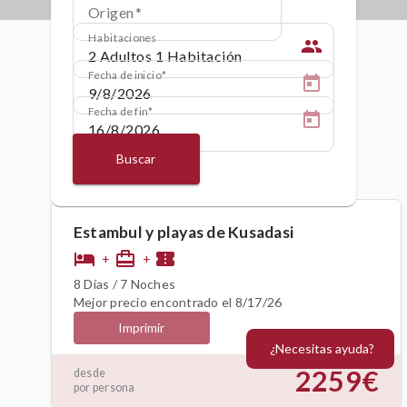
Origen
Habitaciones
people
Fecha de inicio
Fecha de fin
Buscar
Estambul y playas de Kusadasi
hotel
card_travel
confirmation_number
+
+
8 Días / 7 Noches
Mejor precio encontrado el 8/17/26
Imprimir
¿Necesitas ayuda?
2259€
desde
por persona