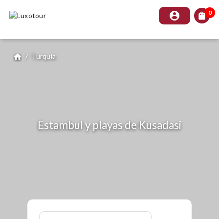
0
account_circle
shopping_bag
/
Turquía
home
Estambul y playas de Kusadasi