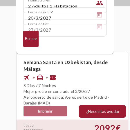
people
Fecha de inicio
Fecha de fin
Buscar
Semana Santa en Uzbekistán, desde
Málaga
flight
card_travel
confirmation_number
+
+
8 Días / 7 Noches
Mejor precio encontrado el 3/20/27
Aeropuerto de salida: Aeropuerto de Madrid -
Barajas (MAD)
Imprimir
¿Necesitas ayuda?
2092€
desde