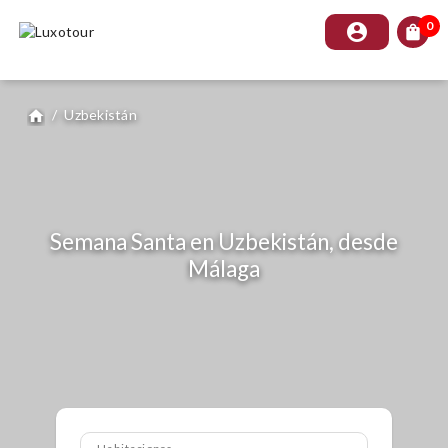
0
account_circle
shopping_bag
/
Uzbekistán
home
Semana Santa en Uzbekistán, desde
Málaga
Habitaciones