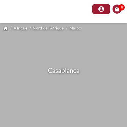
0
account_circle
shopping_bag
/
Afrique
/
Nord de l'Afrique
/
Maroc
home
Casablanca