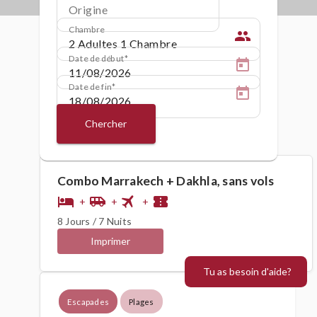
Origine
Chambre
people
Date de début
Date de fin
Chercher
Combo Marrakech + Dakhla, sans vols
flight
hotel
airport_shuttle
confirmation_number
+
+
+
8 Jours / 7 Nuits
Imprimer
Tu as besoin d'aide?
Escapades
Plages