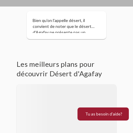
Bien qu'on l'appelle désert, il
convient de noter que le désert
d'Agafay ne présente pas un
paysage de dunes de sable comme
le Sahara ; il s'agit plutôt d'un
plateau désertique aride qui s'étend
sur plusieurs kilomètres et offre des
vues imprenables sur les montagnes
Les meilleurs plans pour
de l'Atlas.
découvrir Désert d'Agafay
Tu as besoin d'aide?