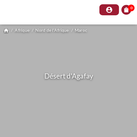
0
account_circle
shopping_bag
/
Afrique
/
Nord de l'Afrique
/
Maroc
home
Désert d'Agafay