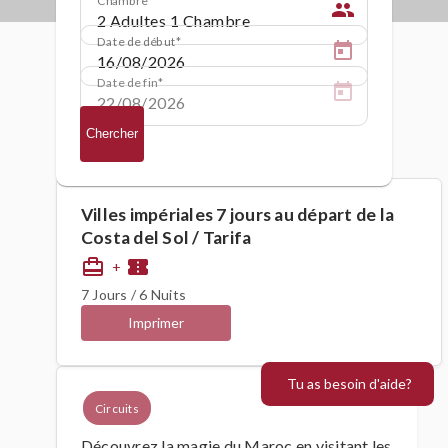
people
Date de début
Date de fin
Chercher
Villes impériales 7 jours au départ de la
Costa del Sol / Tarifa
card_travel
confirmation_number
+
7 Jours / 6 Nuits
Imprimer
Tu as besoin d'aide?
Circuits
Découvrez la magie du Maroc en visitant les