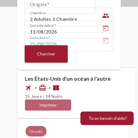
Origine
Chambre
people
Date de début
Date de fin
Chercher
Les États-Unis d'un océan à l'autre
flight
card_travel
confirmation_number
+
+
15 Jours / 14 Nuits
Imprimer
Tu as besoin d'aide?
Circuits