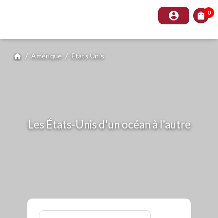
0
account_circle
shopping_bag
/
Amérique
/
États Unis
home
Les États-Unis d'un océan à l'autre