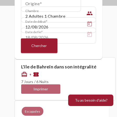
Origine
Chambre
people
Date de début
Date de fin
Chercher
L'île de Bahreïn dans son intégralité
card_travel
confirmation_number
+
7 Jours / 6 Nuits
Imprimer
Tu as besoin d'aide?
Escapades