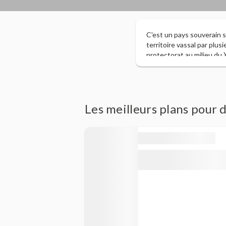
C'est un pays souverain s
territoire vassal par plus
protectorat au milieu du 
années, elle a connu une
l'agriculture et le touris
que les eaux territorial
la plupart inexploités en 
par la culture indienne
Les meilleurs plans pour