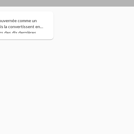
t gouvernée comme un
ais la convertissent en
rs des dix dernières
comme le textile,
al. Il faut ajouter à cela
naturel qui restent pour
yaume fortement influencé