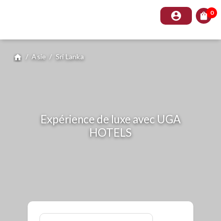
0
account_circle
shopping_bag
/
Asie
/
Sri Lanka
home
Expérience de luxe avec UGA
HOTELS