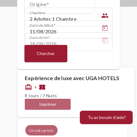
Origine
Chambre
people
Date de début
Date de fin
Chercher
Expérience de luxe avec UGA HOTELS
card_travel
confirmation_number
+
8 Jours / 7 Nuits
Imprimer
Tu as besoin d'aide?
Circuits privés