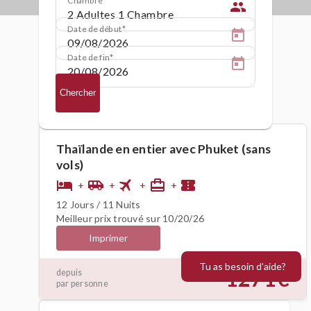
people
Date de début
Date de fin
Chercher
Thaïlande en entier avec Phuket (sans
vols)
flight
hotel
airport_shuttle
card_travel
confirmation_number
+
+
+
+
12 Jours / 11 Nuits
Meilleur prix trouvé sur 10/20/26
Imprimer
Tu as besoin d'aide?
1271€
depuis
par personne