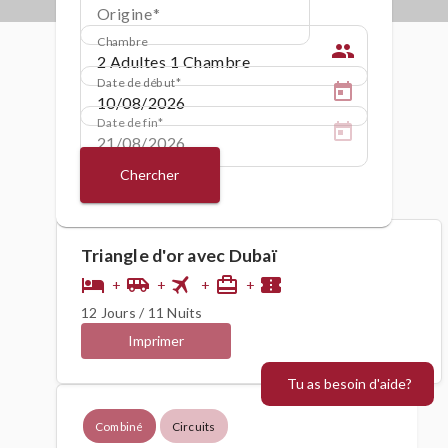
Origine
Chambre
people
Date de début
Date de fin
Chercher
Triangle d'or avec Dubaï
flight
hotel
airport_shuttle
card_travel
confirmation_number
+
+
+
+
12 Jours / 11 Nuits
Imprimer
Tu as besoin d'aide?
Combiné
Circuits