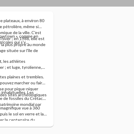
 de plateaux, à environ 80
e pétrolière, même si
ique de la ville. C'est
« Cowtown », comme en
hiver ; en 1988, elle est
icoles qui s'y
le la plus propre au monde
 située sur l'île de
, les athlètes
r ; et luge, tyrolienne,
tes plaines et trembles.
 pouvez marcher ou faire
use pour pique-niquer
inhabituelles. Les
 des sites archéologiques
le de fossiles du Crétacé.
 patrimoine mondial par
e magnifique vue à 360
uis le sol en verre et la
rer le centenaire du
s haute de Calgary et de
wer en 1971. Elle compte