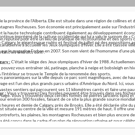
 de la province de l'Alberta. Elle est située dans une région de collines et
ntagnes Rocheuses. Son économie est principalement axée sur l'industri
e et la haute technologie contribuent également au développement économ
ontinue imprégné de la culture occidentale qui lui a valu le surnom de 
 réputée pour être un lieu de pratique de l'écotourisme et des sports d'
algary, le gigantesque rodéo et festival de juillet né des expositions agr
canadienne à accueillir les Jeux olympiques d'hiver. Elle a été classée vil
ar le magazine Forbes en 2007. Son nom vient de l'homonyme d'une plage
rtant les endroits sont :
gary :
C'était le siège des Jeux olympiques d'hiver de 1988. Actuellement
s pouvez vous entraîner ski, patinage, planche à neige et bobsleigh en hive
 l'intérieur se trouve le Temple de la renommée des sports.
s panoramiques sur la ville depuis ce parc sont magnifiques, avec de hau
ge est l’un des plus grands parcs urbains d’Amérique du Nord. Ici, vous
 vastes sentiers qui parcourent ses 11 kilomètres carrés et faire une pa
ur :
Vous y trouverez Des fossiles peuvent être trouvés dans ses friches 
age. Vous y trouverez deux cercles formés de pierres (anciens tipis) et
our environ 300 fossiles, faisant de ce site la plus grande source mondia
ux heures et demie de Calgary, près de Brooks. Elle a été déclarée site du
est située au centre de la ville et mesure 191 mètres de haut. Il offre un
contreforts, les plaines, les montagnes Rocheuses et bien plus encore dep
l a été conçu dans le cadre d'un plan de rénovation urbaine et pour céléb
ert ses portes au public le 30 juin 1968 avec le titre de structure la plu
 dehors de Toronto. Son nom a été changé de Husky Tower à Calgary To