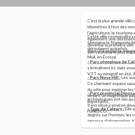
C'est la plus grande ville
kilomètres à l'est des mo
l'agriculture, le tourism
Cette ville cosmopolite c
également une destination
témoigne le Stampede de C
devenue la première ville 
déroulaient autrefois.
dans une enquête menée p
Son tourisme le plus impo
Mull, en Écosse.
- Parc olympique de Cal
s'entraînent ici, mais vou
VTT ou minigolf en été. À
- Parc Nose Hill :
Les vue
Ce charmant espace sauva
du vélo pour explorer les
- Parc provincial Dinosa
devant un magnifique pays
archéologues ont mis au j
importants.
Il est situé à environ de
- Tour de Calgary :
Elle 
l'UNESCO.
degrés sur l'horizon, les 
terrasse d'observation. I
Canada en 1967. Elle a ouv
plus haute du Canada en