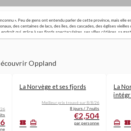
nconnu ». Peu de gens ont entendu parler de cette province, mais elle es
ionaux, des centaines de lacs, des îles, des cascades, des églises vieilles 
endroit qui, grâce à ses fjords spectaculaires, ses villes côtières, sa g
re, est l'une des destinations préférées de l'Europe.
 découvrir Oppland
La Norvège et ses fjords
La No
intégr
Meilleur prix trouvé sur 8/8/26
8 jours / 7 nuits
/26
€2,504
its
86
confirmation_number
card_travel
card_travel
confirmation_numbe
par personne
nne