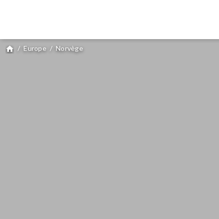
/
Europe
/
Norvège
home