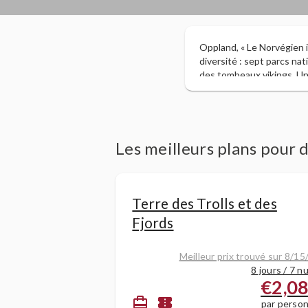
Oppland, « Le Norvégien i
diversité : sept parcs nat
des tombeaux vikings. Un 
la conservation de la natu
Les meilleurs plans pour
Terre des Trolls et des
Fjords
Meilleur prix trouvé sur 8/15
8 jours / 7 nu
€2,0
card_travel
confirmation_number
par perso