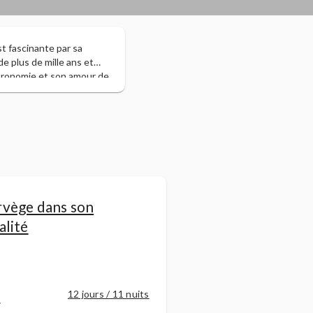
t fascinante par sa
de plus de mille ans et
astronomie et son amour de
rvège dans son
alité
r
12 jours / 11 nuits