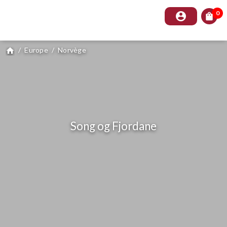
0
account_circle
shopping_bag
/
Europe
/
Norvège
home
Song og Fjordane