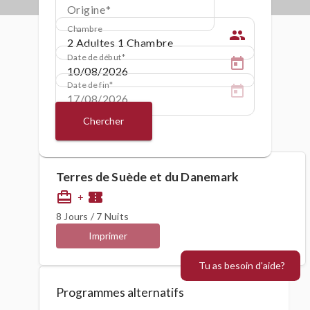
Origine
Chambre
people
Date de début
Date de fin
Chercher
Terres de Suède et du Danemark
card_travel
confirmation_number
+
8 Jours / 7 Nuits
Imprimer
Tu as besoin d'aide?
Programmes alternatifs