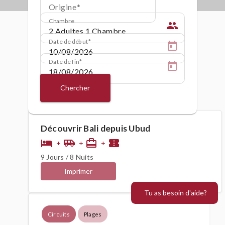
Origine
Chambre
people
Date de début
Date de fin
Chercher
Découvrir Bali depuis Ubud
hotel
airport_shuttle
card_travel
confirmation_number
+
+
+
9 Jours / 8 Nuits
Imprimer
Tu as besoin d'aide?
Circuits
Plages